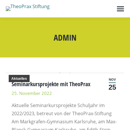
ADMIN
Aktuelles
NOV
Seminarkursprojekte mit TheoPrax
25
25. November 2022
Aktuelle Seminarkursprojekte Schuljahr im
2022/2023, betreut von der TheoPrax-Stiftung
Am Markgrafen-Gymnasium Karlsruhe, am Max-
Planck-Gymnasium Karlsruhe, am Edith-Stein-