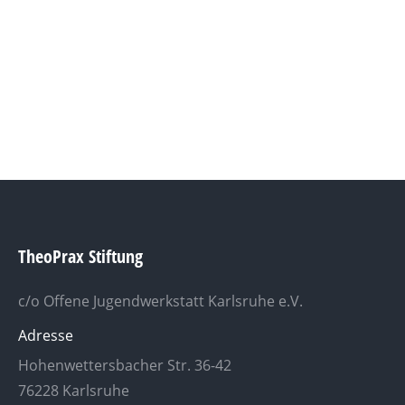
TheoPrax Stiftung
c/o Offene Jugendwerkstatt Karlsruhe e.V.
Adresse
Hohenwettersbacher Str. 36-42
76228 Karlsruhe