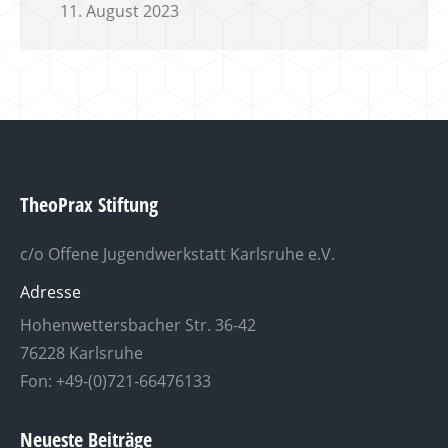
11. August 2023
TheoPrax Stiftung
c/o Offene Jugendwerkstatt Karlsruhe e.V.
Adresse
Hohenwettersbacher Str. 36-42
76228 Karlsruhe
Fon: +49-(0)721-66476133
Neueste Beiträge