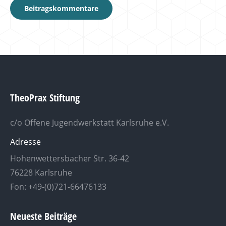
Beitragskommentare
TheoPrax Stiftung
c/o Offene Jugendwerkstatt Karlsruhe e.V.
Adresse
Hohenwettersbacher Str. 36-42
76228 Karlsruhe
Fon: +49-(0)721-66476133
Neueste Beiträge