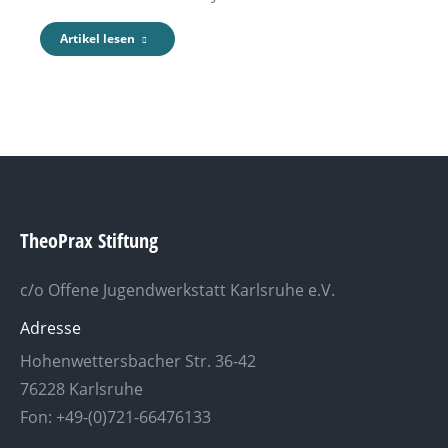
Artikel lesen
TheoPrax Stiftung
c/o Offene Jugendwerkstatt Karlsruhe e.V.
Adresse
Hohenwettersbacher Str. 36-42
76228 Karlsruhe
Fon: +49-(0)721-66476133